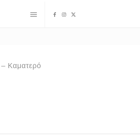
ι – Καματερό