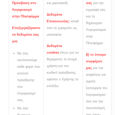
Πρόσβαση στο
και password)
σας
για την
Λογαριασμό
εγγραφή σας
Δεδομένα
στην Πλατφόρμα
και τη
Επικοινωνίας:
email
δημιουργία
Επεξεργαζόμαστε
που το χορηγείτε ως
Λογαριασμού
τα δεδομένα σας
username.
στην
για:
Πλατφόρμα.
Δεδομένα
cookies
όπως για να
Να σας
β) το έννομο
θυμόμαστε το όνομα
ταυτοποιούμε
συμφέρον
χρήστη και τον
κάθε φορά που
μας
για την
κωδικό πρόσβασης,
αιτείστε
ασφάλεια και
εφόσον ο Χρήστης το
πρόσβασης
ομαλή
επιλέξει.
στο
λειτουργία του
Λογαριασμό
λογαριασμού
σας.
σας και την
ταυτοποίησή
Να σας
σας όπου
δώσουμε