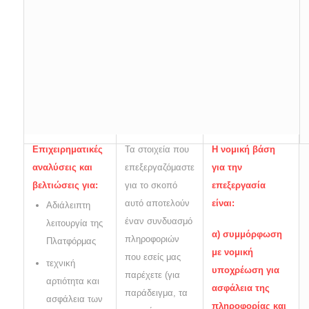
Επιχειρηματικές
Τα στοιχεία που
Η νομική βάση
αναλύσεις και
επεξεργαζόμαστε
για την
βελτιώσεις για:
για το σκοπό
επεξεργασία
αυτό αποτελούν
είναι:
Αδιάλειπτη
έναν συνδυασμό
λειτουργία της
α) συμμόρφωση
πληροφοριών
Πλατφόρμας
με νομική
που εσείς μας
τεχνική
υποχρέωση για
παρέχετε (για
αρτιότητα και
ασφάλεια της
παράδειγμα, τα
ασφάλεια των
πληροφορίας και