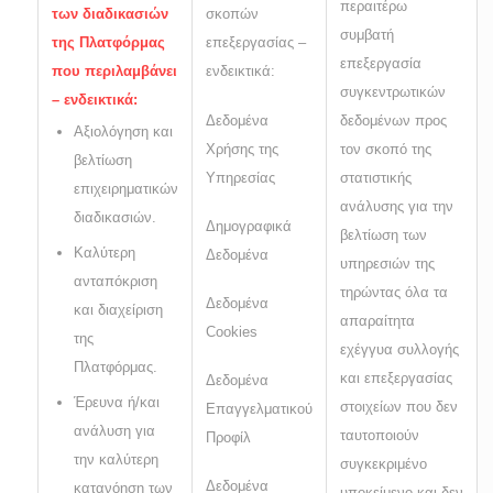
περαιτέρω
των διαδικασιών
σκοπών
συμβατή
της Πλατφόρμας
επεξεργασίας –
επεξεργασία
που περιλαμβάνει
ενδεικτικά:
συγκεντρωτικών
– ενδεικτικά:
Δεδομένα
δεδομένων προς
Αξιολόγηση και
Χρήσης της
τον σκοπό της
βελτίωση
Υπηρεσίας
στατιστικής
επιχειρηματικών
ανάλυσης για την
διαδικασιών.
Δημογραφικά
βελτίωση των
Καλύτερη
Δεδομένα
υπηρεσιών της
ανταπόκριση
τηρώντας όλα τα
Δεδομένα
και διαχείριση
απαραίτητα
Cookies
της
εχέγγυα συλλογής
Πλατφόρμας.
και επεξεργασίας
Δεδομένα
Έρευνα ή/και
στοιχείων που δεν
Επαγγελματικού
ανάλυση για
ταυτοποιούν
Προφίλ
την καλύτερη
συγκεκριμένο
Δεδομένα
κατανόηση των
υποκείμενο και δεν