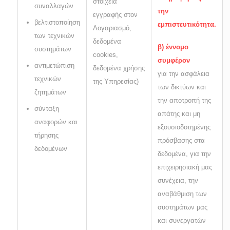
στοιχεία
συναλλαγών
την
εγγραφής στον
βελτιστοποίηση
εμπιστευτικότητα.
Λογαριασμό,
των τεχνικών
δεδομένα
β) έννομο
συστημάτων
cookies,
συμφέρον
αντιμετώπιση
δεδομένα χρήσης
για την ασφάλεια
τεχνικών
της Υπηρεσίας)
των δικτύων και
ζητημάτων
την αποτροπή της
σύνταξη
απάτης και μη
αναφορών και
εξουσιοδοτημένης
τήρησης
πρόσβασης στα
δεδομένων
δεδομένα, για την
επιχειρησιακή μας
συνέχεια, την
αναβάθμιση των
συστημάτων μας
και συνεργατών