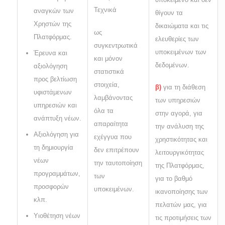
Τεχνικά
αναγκών των
θίγουν τα
Χρηστών της
δικαιώματα και τις
ως
Πλατφόρμας.
ελευθερίες των
συγκεντρωτικά
υποκειμένων των
Έρευνα και
και μόνον
δεδομένων.
αξιολόγηση
στατιστικά
προς βελτίωση
στοιχεία,
β)
για τη διάθεση
υφιστάμενων
λαμβάνοντας
των υπηρεσιών
υπηρεσιών και
όλα τα
στην αγορά, για
ανάπτυξη νέων.
απαραίτητα
την ανάλυση της
Αξιολόγηση για
εχέγγυα που
χρηστικότητας και
τη δημιουργία
δεν επιτρέπουν
λειτουργικότητας
νέων
την ταυτοποίηση
της Πλατφόρμας,
προγραμμάτων,
των
για το βαθμό
προσφορών
υποκειμένων.
ικανοποίησης των
κλπ.
πελατών μας, για
Υιοθέτηση νέων
τις προτιμήσεις των