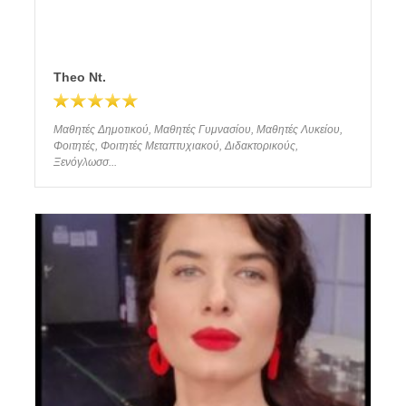
Theo Νt.
Μαθητές Δημοτικού, Μαθητές Γυμνασίου, Μαθητές Λυκείου,
Φοιτητές, Φοιτητές Μεταπτυχιακού, Διδακτορικούς,
Ξενόγλωσσ...