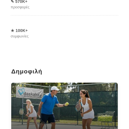
✎ 570Κ+
προσφορές
★ 100Κ+
συμφωνίες
Δημοφιλή