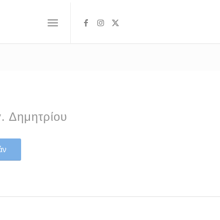
. Δημητρίου
άν