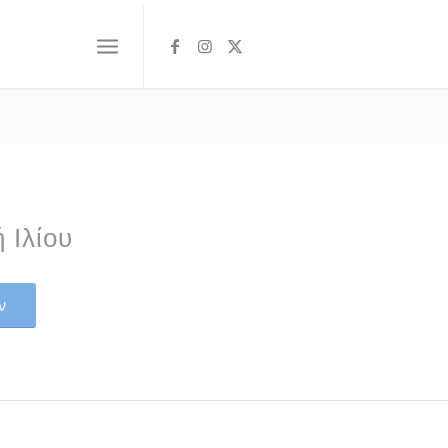
 Ιλίου
ν