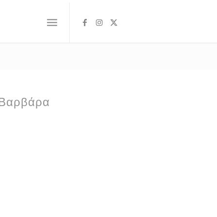
α Βαρβάρα