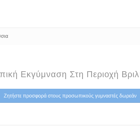
σσια
ική Εκγύμναση Στη Περιοχή Βρι
Ζητήστε προσφορά στους προσωπικούς γυμναστές δωρεάν