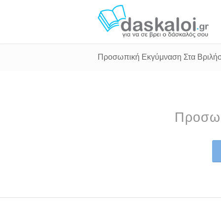
Προσωπική Εκγύμναση Στα Βριλή
Προσωπ