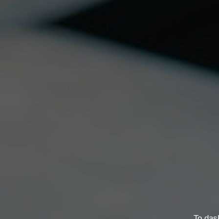
Το das