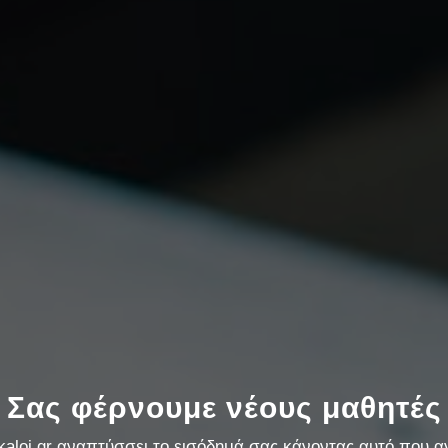
Σας φέρνουμε νέους μαθητές
kaloi.gr αναπτύσσει το εισόδημά σας κάνοντας αυτό που 