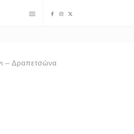
ίνι – Δραπετσώνα