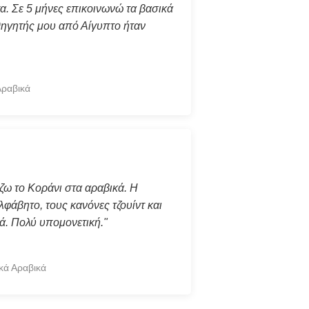
τα. Σε 5 μήνες επικοινωνώ τα βασικά
θηγητής μου από Αίγυπτο ήταν
Αραβικά
ζω το Κοράνι στα αραβικά. Η
λφάβητο, τους κανόνες τζουίντ και
ά. Πολύ υπομονετική."
κά Αραβικά