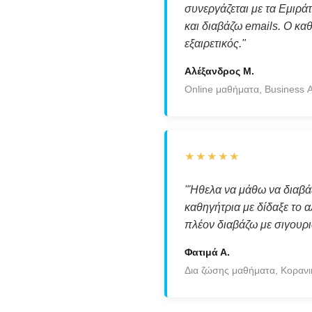
συνεργάζεται με τα Εμιρά
και διαβάζω emails. Ο κα
εξαιρετικός."
Αλέξανδρος Μ.
Online μαθήματα, Business 
★★★★★
"Ήθελα να μάθω να διαβά
καθηγήτρια με δίδαξε το α
πλέον διαβάζω με σιγουρι
Φατιμά Α.
Δια ζώσης μαθήματα, Κορανι