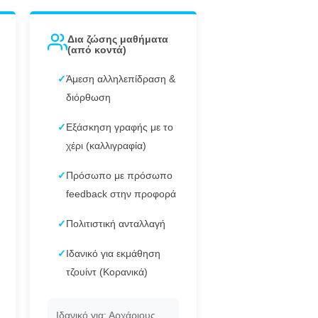
Δια ζώσης μαθήματα
(από κοντά)
✓
Άμεση αλληλεπίδραση &
διόρθωση
✓
Εξάσκηση γραφής με το
χέρι (καλλιγραφία)
✓
Πρόσωπο με πρόσωπο
feedback στην προφορά
✓
Πολιτιστική ανταλλαγή
✓
Ιδανικό για εκμάθηση
τζουίντ (Κορανικά)
Ιδανικό για: Αρχάριους,