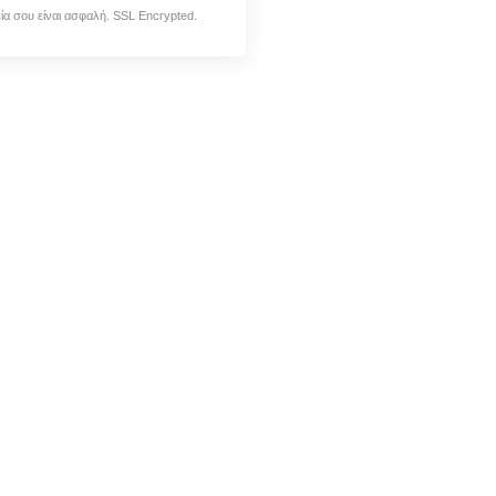
εία σου είναι ασφαλή. SSL Encrypted.