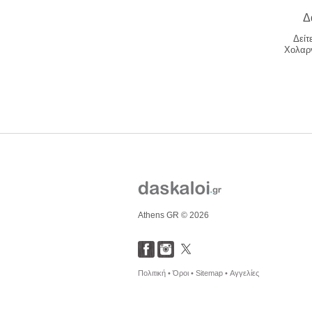
Δ
Δείτ
Χολαργ
Athens GR © 2026
Πολιτική •
Όροι •
Sitemap •
Αγγελίες