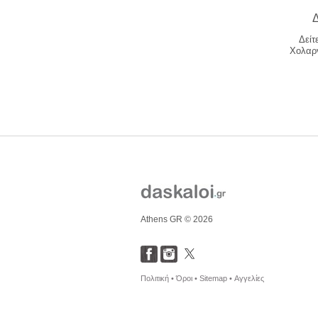
Δ
Δείτ
Χολαργ
Athens GR © 2026
Πολιτική •
Όροι •
Sitemap •
Αγγελίες