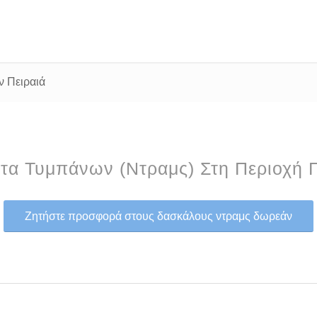
 Πειραιά
α Τυμπάνων (Ντραμς) Στη Περιοχή 
Ζητήστε προσφορά στους δασκάλους ντραμς δωρεάν