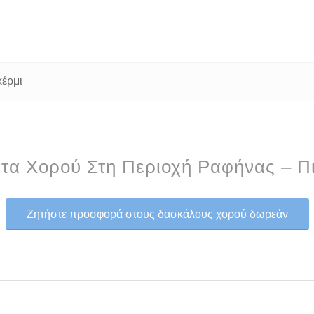
έρμι
α Χορού Στη Περιοχή Ραφήνας – Π
Ζητήστε προσφορά στους δασκάλους χορού δωρεάν