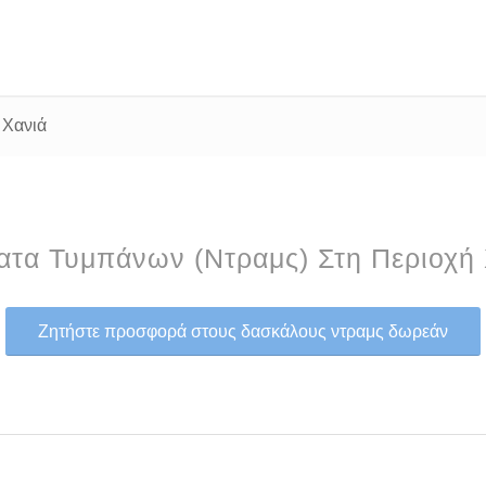
 Χανιά
τα Τυμπάνων (Ντραμς) Στη Περιοχή
Ζητήστε προσφορά στους δασκάλους ντραμς δωρεάν