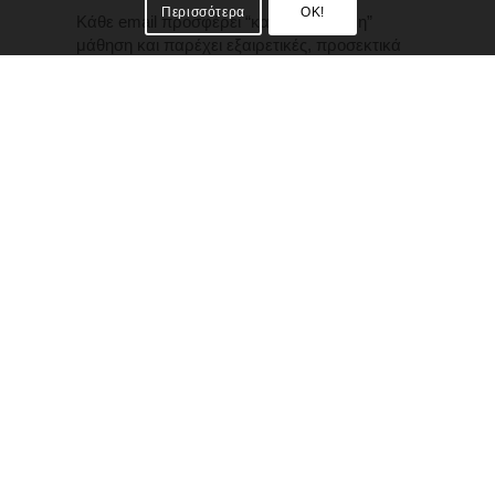
Περισσότερα
OK!
Κάθε email προσφέρει “καθοδηγούμενη”
μάθηση και παρέχει εξαιρετικές, προσεκτικά
επιλεγμένες πηγές για εκμάθηση της
αραβικής, βήμα – βήμα.
Πιο συγκεκριμένα, περιλαμβάνει:
Την εκμάθηση του αραβικού αλφαβήτου,
την προφορά, τον τονισμό (1ο email)
Βασικούς αραβικούς χαιρετισμούς,
καθημερινές λέξεις και εκφράσεις (2ο
email)
Aρίθμηση, μέτρημα, ώρα και βασικά
μαθηματικά (3ο email)
Εισαγωγή στην αραβική γραμματική και
συντακτικό. Δομή και σύνταξη προτάσεων
σε γραπτό και προφορικό λόγο (4ο email)
Κοινές φράσεις, εκφράσεις και πρακτικό