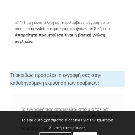
☑ * Η τιμή είναι τελική και περιλαμβάνει εγγραφή στο
premium newsletter εκμάθησης αραβικών σε 8 βήματα.
Απαραίτητη προϋπόθεση είναι η βασική γνώση
αγγλικών.
Τι ακριβώς προσφέρει η εγγραφή σας στην
καθοδηγούμενη εκμάθηση των αραβικών;
Το εγγραφή σας αποτελείται από μια “σειρά”
emails (8 emails συνολικά), οπου καθένα από
Το site αυτό χρησιμοποιεί cookies για την καλύτερη
αυτά προσφέρουν καθοδήγηση για την
εκμάθηση της αραβικής γλώσσας.
δυνατή εμπειρία σας