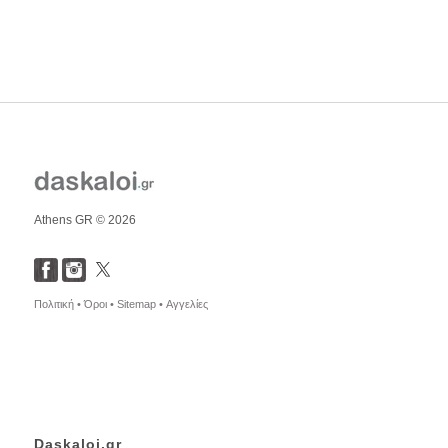
Athens GR © 2026
Πολιτική •
Όροι •
Sitemap •
Αγγελίες
Daskaloi.gr