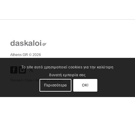
Athens GR © 2026
Το site αυτό χρησιμοποιεί cookies για την καλύτερη
δυνατή εμπειρία σας
Πολιτική •
Όροι •
Sitemap •
Αγγελίες
Περισσότερα
OK!
Daskaloi.gr
Περιοχές κάλυψης