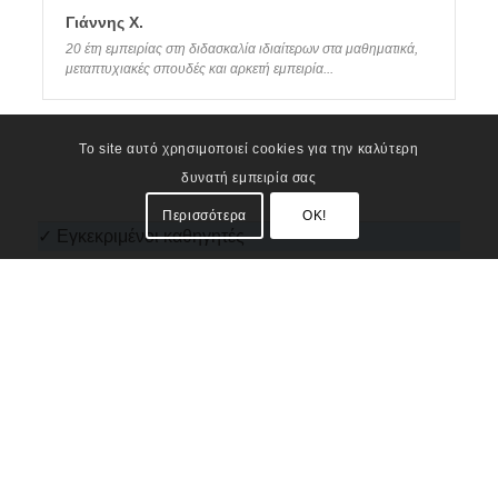
Γιάννης Χ.
20 έτη εμπειρίας στη διδασκαλία ιδιαίτερων στα μαθηματικά,
μεταπτυχιακές σπουδές και αρκετή εμπειρία...
Το site αυτό χρησιμοποιεί cookies για την καλύτερη
δυνατή εμπειρία σας
Περισσότερα
OK!
✓ Εγκεκριμένοι καθηγητές
Κάθε δάσκαλος / καθηγητής μαθηματικών που
εγγράφεται στο daskaloi.gr πιστοποιεί τις γνώσεις
του και την εμπειρία του ανεβάζοντας τουλάχιστον
[1] πτυχίο γνώσεών του.
Επιπλέον κάθε μαθητής έχει τη δυνατότητα να
αξιολογήσει την εμπειρία του με τον δάσκαλο, αφού
παρακολουθήσει τουλάχιστον το 1ο του μάθημα.