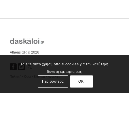
Athens GR © 2026
Το site αυτό χρησιμοποιεί cookies για την καλύτερη
δυνατή εμπειρία σας
Πολιτική •
Όροι •
Sitemap •
Αγγελίες
Περισσότερα
OK!
Daskaloi.gr
Περιοχές κάλυψης