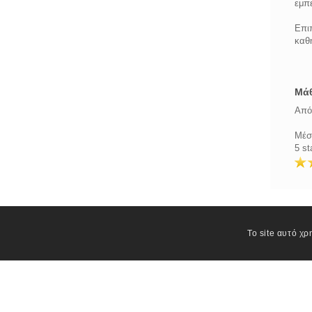
εμπε
Επιπ
καθ
Μάθ
Από 
Μέσ
5 st
Το site αυτό χρ