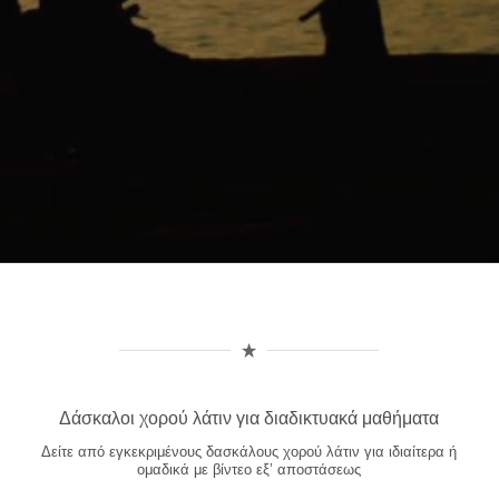
Δάσκαλοι χορού λάτιν για διαδικτυακά μαθήματα
Δείτε από εγκεκριμένους δασκάλους χορού λάτιν για ιδιαίτερα ή
ομαδικά με βίντεο εξ’ αποστάσεως