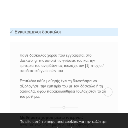
✓ Εγκεκριμένοι δάσκαλοι
Κάθε δάσκαλος χορού που εγγράφεται στο
daskaloi.gr πιστοποιεί τις γνώσεις του και την
εμπειρία του ανεβάζοντας τουλάχιστον [1] πτυχίο /
αποδεικτικό γνώσεών του.
Επιπλέον κάθε μαθητής έχει τη δυνατότητα να
αξιολογήσει την εμπειρία του με τον δάσκαλο ή τη
δασκάλα, αφού παρακολουθήσει τουλάχιστον το 1ο
του μάθημα.
Μαθήματα χορού μέσω ιντερνετ:
Το site αυτό χρησιμοποιεί cookies για την καλύτερη
Από 10€ έως 20€ / μάθημα, Μ.Ο. ζήτησης &