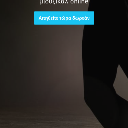
μιούζικαλ online
Αιτηθείτε τώρα δωρεάν