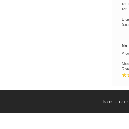
του 
του.
Επιπ
δάσ
Νομ
Από 
Μέσ
5 st
Το site αυτό χρ