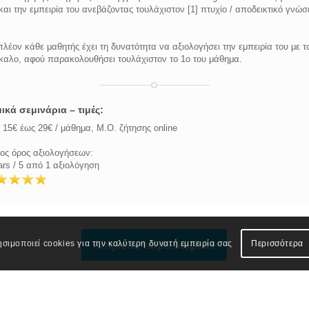
και την εμπειρία του ανεβάζοντας τουλάχιστον [1] πτυχίο / αποδεικτικό γνώ
λέον κάθε μαθητής έχει τη δυνατότητα να αξιολογήσει την εμπειρία του με τ
καλο, αφού παρακολουθήσει τουλάχιστον το 1ο του μάθημα.
ικά σεμινάρια – τιμές:
15€ έως 29€ / μάθημα, Μ.Ο. ζήτησης online
ος όρος αξιολογήσεων:
ars / 5 από 1 αξιολόγηση
ησιμοποιεί cookies για την καλύτερη δυνατή εμπειρία σας
Περισσότερα
Αιτηθείτε τώρα δωρεάν