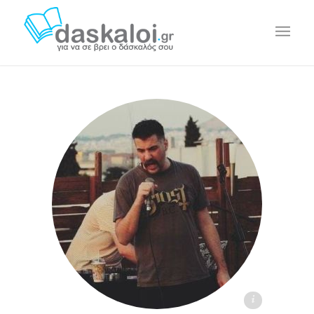
Άγγελος Κονδύλης daskaloi.gr