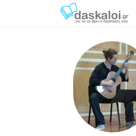
Άγης Κ. - daskal