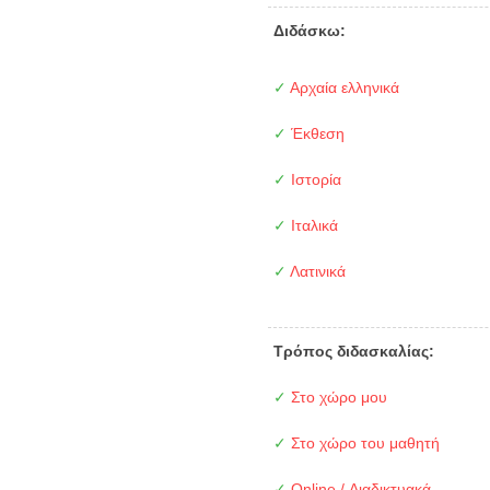
Διδάσκω:
✓
Αρχαία ελληνικά
✓
Έκθεση
✓
Ιστορία
✓
Ιταλικά
✓
Λατινικά
Τρόπος διδασκαλίας:
✓
Στο χώρο μου
✓
Στο χώρο του μαθητή
✓
Online / Διαδικτυακά