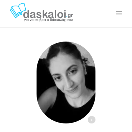
Μαρία Α. - daskaloi.gr