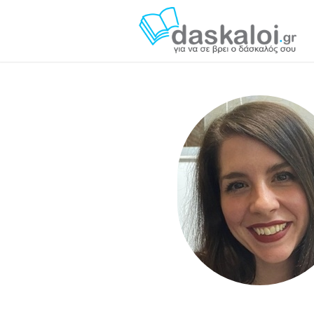
Ανριάνα Κ. daskaloi