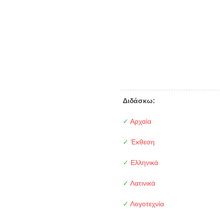
Διδάσκω:
✓
Αρχαία
✓
Έκθεση
✓
Ελληνικά
✓
Λατινικά
✓
Λογοτεχνία