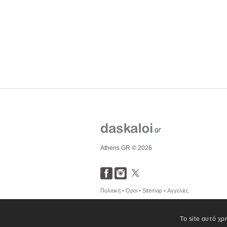
Athens GR © 2026
Πολιτική •
Όροι •
Sitemap •
Αγγελίες
Το site αυτό χρ