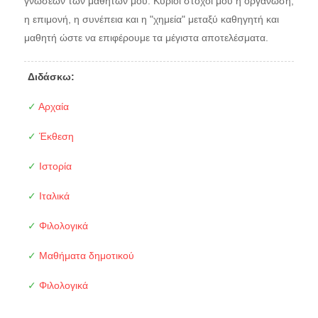
γνώσεων των μαθητών μου. Κύριοι στόχοι μου η οργάνωση,
η επιμονή, η συνέπεια και η "χημεία" μεταξύ καθηγητή και
μαθητή ώστε να επιφέρουμε τα μέγιστα αποτελέσματα.
Διδάσκω:
✓
Αρχαία
✓
Έκθεση
✓
Ιστορία
✓
Ιταλικά
✓
Φιλολογικά
✓
Μαθήματα δημοτικού
✓
Φιλολογικά