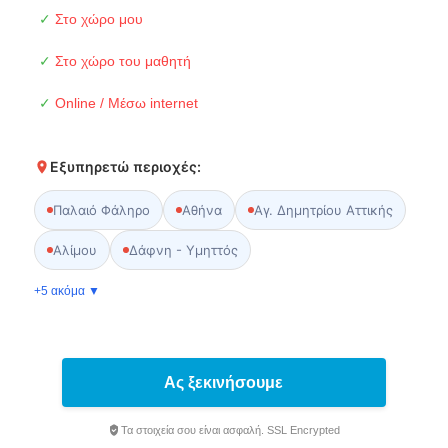
✓
Στο χώρο μου
✓
Στο χώρο του μαθητή
✓
Online / Μέσω internet
Εξυπηρετώ περιοχές:
Παλαιό Φάληρο
Αθήνα
Αγ. Δημητρίου Αττικής
Αλίμου
Δάφνη - Υμηττός
+5 ακόμα ▼
Ας ξεκινήσουμε
Τα στοιχεία σου είναι ασφαλή. SSL Encrypted