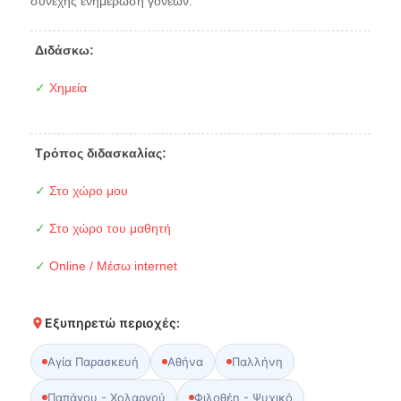
συνεχής ενημέρωση γονέων.
Διδάσκω:
✓
Χημεία
Τρόπος διδασκαλίας:
✓
Στο χώρο μου
✓
Στο χώρο του μαθητή
✓
Online / Μέσω internet
Εξυπηρετώ περιοχές:
Αγία Παρασκευή
Αθήνα
Παλλήνη
Παπάγου - Χολαργού
Φιλοθέη - Ψυχικό