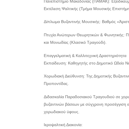
Πανεπιστήμιο Μακεδονίας (ΠΑΜΑΚ): Εξειδικευ
Εκτέλεση Ψαλτικής (Τμήμα Μουσικής Επιστήμης
Δίπλωμα Βυζαντινής Μουσικής: Βαθμός «Άριστ
Πτυχία Ανώτερων Θεωρητικών & Φωνητικής: Πτ
και Μονωδίας (Κλασικό Τραγούδι).
Επαγγελματική & Καλλιτεχνική Δραστηριότητα
Εκπαίδευση: Καθηγητής στο Δημοτικό Ωδείο Ν
Χορωδιακή Διεύθυνση: Της Δημοτικής Βυζαντι
Προποντίδας.
Διδασκαλία Παραδοσιακού Τραγουδιού σε χορ
βυζαντινών βάσεων με σύγχρονη προσέγγιση 
χορωδιακού ύφους.
Ιεροψαλτική Διακονία: