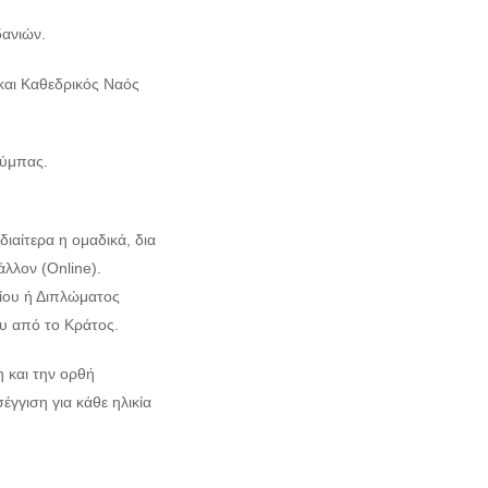
ανιών.
και Καθεδρικός Ναός
ούμπας.
ιαίτερα η ομαδικά, δια
λλον (Online).
ίου ή Διπλώματος
υ από το Κράτος.
 και την ορθή
γγιση για κάθε ηλικία