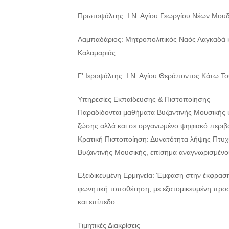
Πρωτοψάλτης: Ι.Ν. Αγίου Γεωργίου Νέων Μουδ
Λαμπαδάριος: Μητροπολιτικός Ναός Λαγκαδά 
Καλαμαριάς.
Γ' Ιεροψάλτης: Ι.Ν. Αγίου Θεράποντος Κάτω Τ
Υπηρεσίες Εκπαίδευσης & Πιστοποίησης
Παραδίδονται μαθήματα Βυζαντινής Μουσικής ιδ
ζώσης αλλά και σε οργανωμένο ψηφιακό περιβά
Κρατική Πιστοποίηση: Δυνατότητα λήψης Πτυχ
Βυζαντινής Μουσικής, επίσημα αναγνωρισμένο
Εξειδικευμένη Ερμηνεία: Έμφαση στην έκφραση
φωνητική τοποθέτηση, με εξατομικευμένη προσέ
και επίπεδο.
Τιμητικές Διακρίσεις