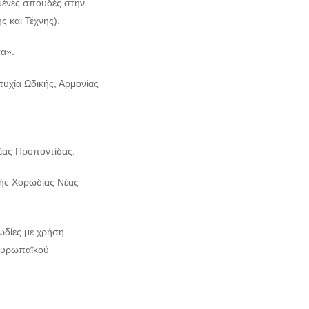
μένες σπουδές στην
 και Τέχνης).
α».
υχία Ωδικής, Αρμονίας
έας Προποντίδας.
νής Χορωδίας Νέας
ωδίες με χρήση
ευρωπαϊκού