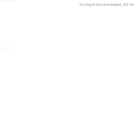
Τα στοιχεία σου είναι ασφαλή. SSL E