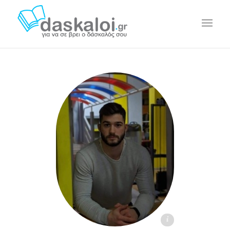
Θάνος Τ. - daskaloi.gr