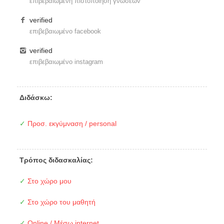
επιβεβαιωμένη πιστοποίηση γνώσεων
verified
επιβεβαιωμένο facebook
verified
επιβεβαιωμένο instagram
Διδάσκω:
✓
Προσ. εκγύμναση / personal
Τρόπος διδασκαλίας:
✓
Στο χώρο μου
✓
Στο χώρο του μαθητή
✓
Online / Μέσω internet