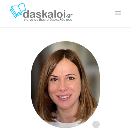
Athina P. daskaloi.gr