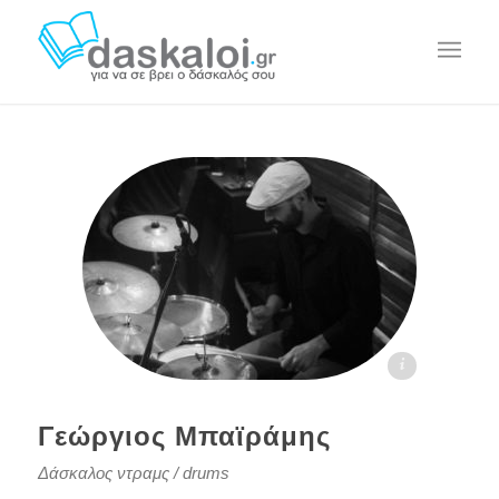
Γεώργιος Μπαϊράμης - daskaloi.gr
Γεώργιος Μπαϊράμης
Δάσκαλος ντραμς / drums