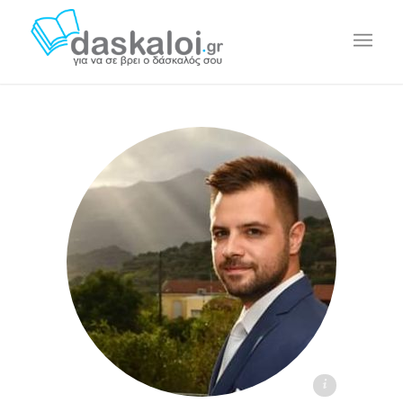
Βασίλης Ν. daskaloi.gr