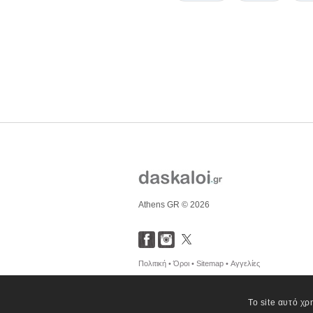
Athens GR © 2026
Πολιτική •
Όροι •
Sitemap •
Αγγελίες
Το site αυτό χρ