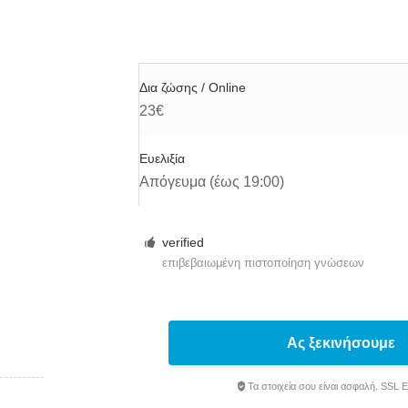
Δια ζώσης / Online
23€
Ευελιξία
Απόγευμα (έως 19:00)
verified
επιβεβαιωμένη πιστοποίηση γνώσεων
Ας ξεκινήσουμε
Τα στοιχεία σου είναι ασφαλή. SSL 