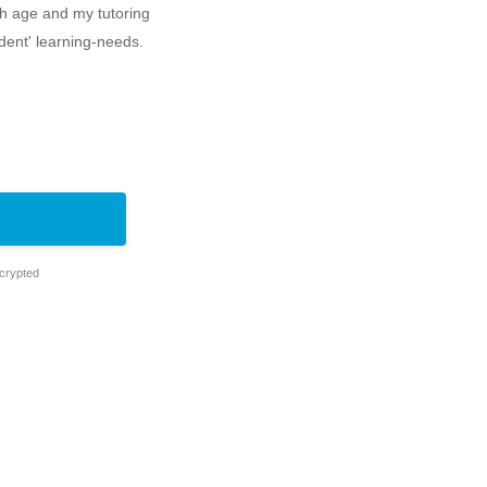
ch age and my tutoring
udent' learning-needs.
ncrypted