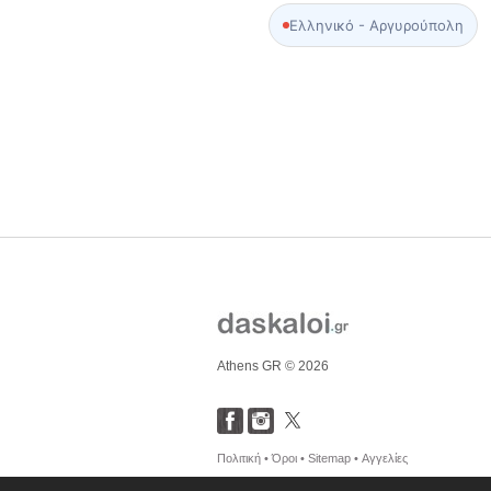
Ελληνικό - Αργυρούπολη
Athens GR © 2026
Πολιτική •
Όροι •
Sitemap •
Αγγελίες