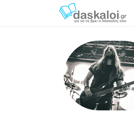
Κώστας Μέξης da