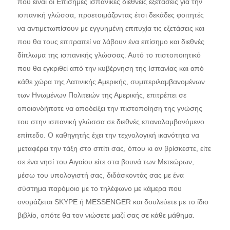
που είναι οι Επίσημες ισπανικές διεθνείς εξετασεις για την
ισπανική γλώσσα, προετοιμάζοντας έτσι δεκάδες φοιτητές
να αντιμετωπίσουν με εγγυημένη επιτυχία τις εξετάσεις και
που θα τους επιτραπεί να λάβουν ένα επίσημο και διεθνές
δίπλωμα της ισπανικής γλώσσας. Αυτό το πιστοποιητικό
που θα εγκριθεί από την κυβέρνηση της Ισπανίας και από
κάθε χώρα της Λατινικής Αμερικής, συμπεριλαμβανομένων
των Ηνωμένων Πολιτειών της Αμερικής, επιτρέπει σε
οποιονδήποτε να αποδείξει την πιστοποίηση της γνώσης
του στην ισπανική γλώσσα σε διεθνές επαναλαμβανόμενο
επίπεδο. Ο καθηγητής έχει την τεχνολογική ικανότητα να
μεταφέρει την τάξη στο σπίτι σας, όπου κι αν βρίσκεστε, είτε
σε ένα νησί του Αιγαίου είτε στα βουνά των Μετεώρων,
μέσω του υπολογιστή σας, διδάσκοντάς σας με ένα
σύστημα παρόμοιο με το τηλέφωνο με κάμερα που
ονομάζεται SKYPE ή MESSENGER και δουλεύετε με το ίδιο
βιβλίο, οπότε θα τον νιώσετε μαζί σας σε κάθε μάθημα.