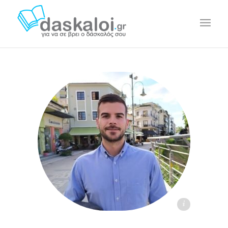
Δημήτρη Ν. daskaloi.gr