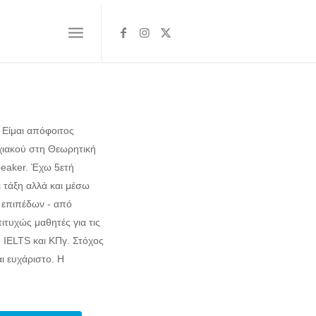
 Είμαι απόφοιτος
χιακού στη Θεωρητική
peaker. Έχω 5ετή
ε τάξη αλλά και μέσω
ι επιπέδων - από
ιτυχώς μαθητές για τις
 IELTS και ΚΠγ. Στόχος
αι ευχάριστο. Η