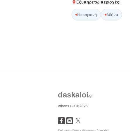
Εξυπηρετώ περιοχές:
Καισαριανή
Αθήνα
Athens GR © 2026
Πολιτική •
Όροι •
Sitemap •
Αγγελίες