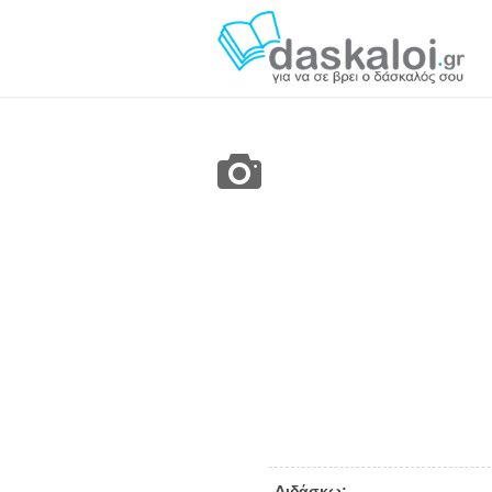
Διδάσκω: