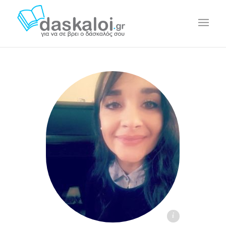
Δέσποινα Σεφερίδου - daskaloi.gr