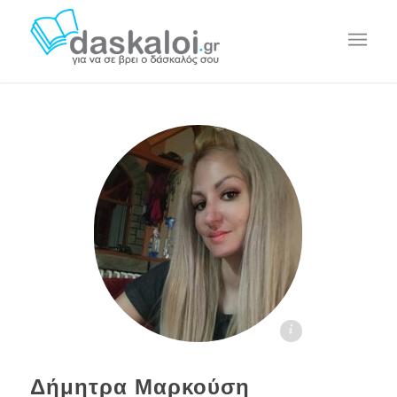
Δήμητρα Κ. - daskaloi.gr
Δήμητρα Μαρκούση