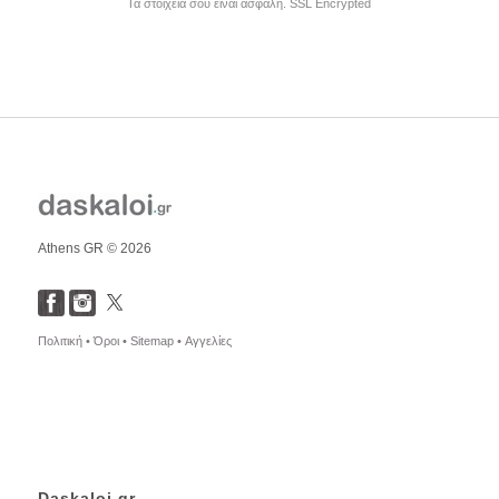
Τα στοιχεία σου είναι ασφαλή. SSL Encrypted
Athens GR © 2026
Πολιτική •
Όροι •
Sitemap •
Αγγελίες
Daskaloi.gr