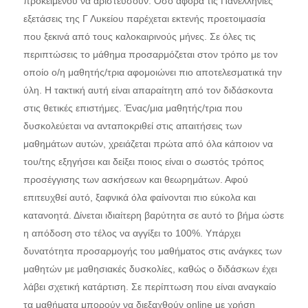
προκειμένου να αριστεύσουν. Όσο αφορά τις Πανελλήνιες
εξετάσεις της Γ Λυκείου παρέχεται εκτενής προετοιμασία
που ξεκινά από τους καλοκαιρινούς μήνες. Σε όλες τις
περιπτώσεις το μάθημα προσαρμόζεται στον τρόπο με τον
οποίο ο/η μαθητής/τρια αφομοιώνει πιο αποτελεσματικά την
ύλη. Η τακτική αυτή είναι απαραίτητη από τον διδάσκοντα
στις θετικές επιστήμες. Ένας/μια μαθητής/τρια που
δυσκολεύεται να ανταποκριθεί στις απαιτήσεις των
μαθημάτων αυτών, χρειάζεται πρώτα από όλα κάποιον να
του/της εξηγήσει και δείξει ποιος είναι ο σωστός τρόπος
προσέγγισης των ασκήσεων και θεωρημάτων. Αφού
επιτευχθεί αυτό, ξαφνικά όλα φαίνονται πιο εύκολα και
κατανοητά. Δίνεται ιδιαίτερη βαρύτητα σε αυτό το βήμα ώστε
η απόδοση στο τέλος να αγγίξει το 100%. Υπάρχει
δυνατότητα προσαρμογής του μαθήματος στις ανάγκες των
μαθητών με μαθησιακές δυσκολίες, καθώς ο διδάσκων έχει
λάβει σχετική κατάρτιση. Σε περίπτωση που είναι αναγκαίο
τα μαθήματα μπορούν να διεξαχθούν online με χρήση