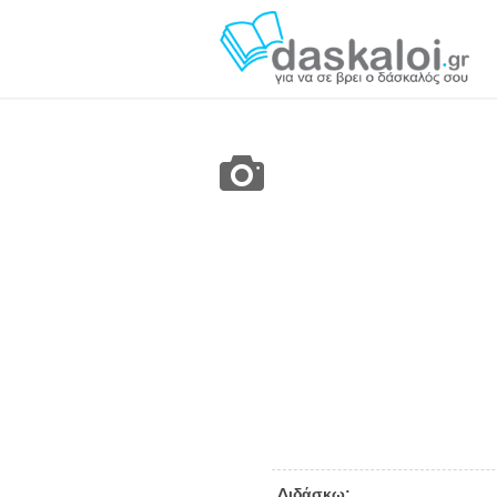
Διδάσκω: